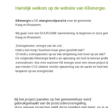
Hartelijk welkom op de website van KBenergie.
KBenergie
 is DE 
energiecoöperatie
 voor de gemeente 
Kaag en Braassem. 
Wij gaan voor een DUURZAME samenleving, te beginnen in onze ge
Kaag en Braassem. 
Zonnepanelen, energie van de zon:
Hebt u een koop / huurhuis maar geen geschikt dak? 
Of vindt u zonnepanelen op uw dak simpelweg niet mooi op uw dak? 
De coöperatie KBenergie biedt u de oplossing om toch te kunnen profit
zonnestroom: doe mee wanneer KB energie weer een nieuw project sta
aan minder CO2 uitstoot, minder opwarming van de aarde en heel bela
besparen op uw energienota!
Bij het project panelen op het gemeentehuis werd 
gebruikgemaakt van de postcoderoosregeling. 
Voor nieuwe projecten geldt deze regeling niet meer, nu is er