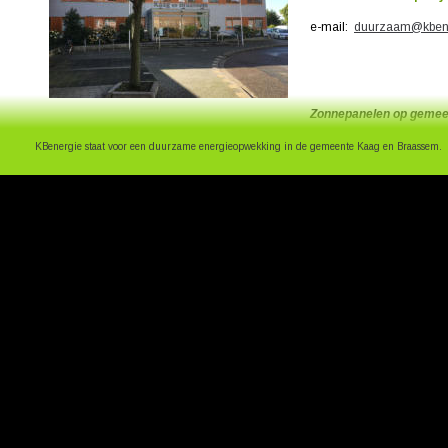
e-mail:  
duurzaam@kbene
Zonnepanelen op gemee
KBenergie staat voor een duurzame energieopwekking in de gemeente Kaag en Braassem.