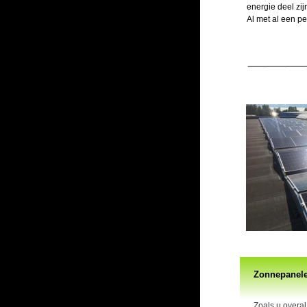
energie deel zi
Al met al een pe
Zonnepanele
Zoals u overal