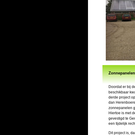
Zonnepanelen 
Doordat er bij 
beschikbaar kwa
derde project op
dan Herenboeren
zonnepanelen ge
Hiertoe is met 
gevestigd te Ge
een tijdelijk re
Dit project is, 