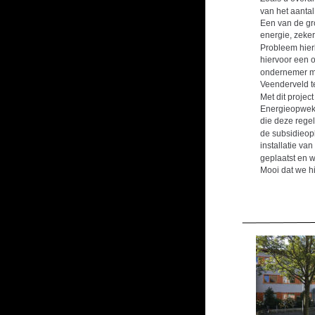
van het aantal de
Een van de gr
energie, zeker
Probleem hier
hiervoor een 
ondernemer me
Veenderveld ter b
Met dit proje
Energieopwekk
die deze regel
de subsidieop
installatie va
geplaatst en w
Mooi dat we h