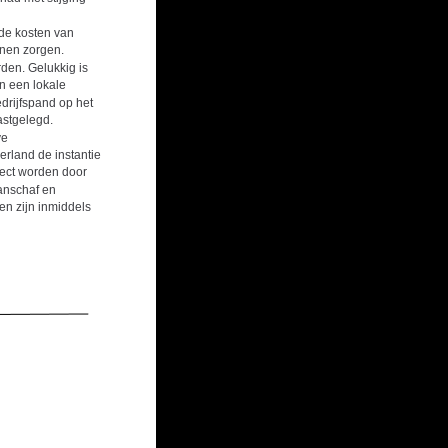
                                       
de kosten van 
nnen zorgen. 
en. Gelukkig is 
 een lokale 
rijfspand op het 
                                                   
e 
land de instantie 
ject worden door 
anschaf en 
en zijn inmiddels 