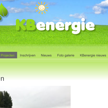
        