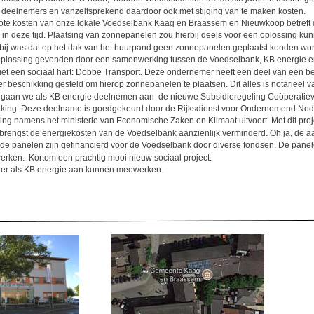
elnemers en vanzelfsprekend daardoor ook met stijging van te maken kosten.                        
ote kosten van onze lokale Voedselbank Kaag en Braassem en Nieuwkoop betreft 
 in deze tijd. Plaatsing van zonnepanelen zou hierbij deels voor een oplossing ku
bij was dat op het dak van het huurpand geen zonnepanelen geplaatst konden word
oplossing gevonden door een samenwerking tussen de Voedselbank, KB energie en
t een sociaal hart: Dobbe Transport. Deze ondernemer heeft een deel van een bed
eschikking gesteld om hierop zonnepanelen te plaatsen. Dit alles is notarieel vastgelegd.        
ct gaan we als KB energie deelnemen aan  de nieuwe Subsidieregeling Coöperatiev
ing. Deze deelname is goedgekeurd door de Rijksdienst voor Ondernemend Neder
ing namens het ministerie van Economische Zaken en Klimaat uitvoert. Met dit pro
brengst de energiekosten van de Voedselbank aanzienlijk verminderd. Oh ja, de a
n de panelen zijn gefinancierd voor de Voedselbank door diverse fondsen. De panel
erken.  Kortom een prachtig mooi nieuw sociaal project. 
ier als KB energie aan kunnen meewerken.