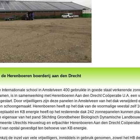
de Herenboeren boerderij aan den Drecht
de Internationale school in Amstelveen 400 gebruikte in goede staat verkerende zo
men, is in samenwerking met Herenboeren Aan den Drecht Coöperatie U.A. een v
gestart. Door vrijwilligers zijn deze panelen in Amstelveen van het dak verwijderd e
 schoongemaakt. Herenboeren heeft op het dak van de voormalige veestal zelf 1
plaatst en KB energie heeft op het resterende dak 242 zonnepanelen kunnen pla
de eigenaar van het pand Stichting Grondbeheer Biologisch Dynamische Landbouw, 
meente Utrechts Heuvelrug en erfpachter Herenboeren Aan den Drecht Coöperatie 
cht van opstal gevestigd ten behoeve van KB energie. 
dankzij de inzet van vele vrijwilligers, inmiddels in gebruik genomen, zowel het HB de