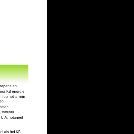
nnepanelen 
oor KB energie 
n op het terrein 
60 
atsen. 
statutair 
U.A. notarieel 
el als het KB 