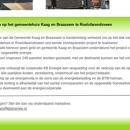
 op het gemeentehuis Kaag en Braassem te Roelofarendsveen
ur van de Gemeente Kaag en Braassem is toestemming verleend om op het dak v
tehuis in Roelofarendsveen ons eerste zonnepanelen project te realiseren.
ald hiervoor geen geld en gemeente Kaag en Braassem ondersteund het project om
 opgewekte energie.
nen ongeveer 248 panelen worden geplaatst, met uw deelname kunnen we het vol
me ontvangt de coöperatie KB Energie een vergoeding voor de verkoop van de op
alle jaarlijkse kosten, verzekering, onderhoud van het project betaald. 
ing op uw energienota in de vorm van de energiebelasting en de BTW hiervan. 
e korting is afhankelijk van het aantal zonnepanelen en de opgewekte hoeveelhei
 deelneemt aan de energiecoöperatie.
gen? Stel die dan via onderstaand mailadres: 
am@kbenergie.nl