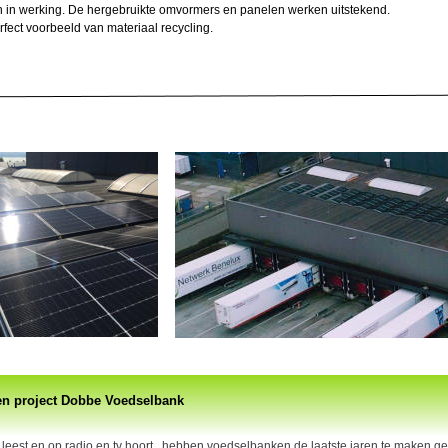
jn in werking. De hergebruikte omvormers en panelen werken uitstekend.  
rfect voorbeeld van materiaal recycling.
n project Dobbe Voedselbank
 leest en op radio en tv hoort,  hebben voedselbanken de laatste jaren te maken ge