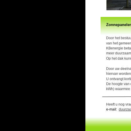
Zonnepanelen
Door het bestu
van het gemeen
KBenergie beta
meer duurzaam
Op het dak kun
Door uw deelna
hiervan worden 
U ontvangt kort
De hoogte van d
kWh) waarmee u
Heeft u nog vra
e-mail:  
duurza