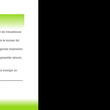
an de nieuwbouw 
 te komen tot 
gende realiseren:
gewekte stroom, 
d energie (in 